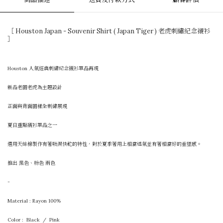
［ Houston Japan - Souvenir Shirt ( Japan Tiger ) 老虎刺繡紀念襯衫
］
Houston 人氣經典刺繡紀念襯衫單品再現
新品老圖老虎為主題設計
正面與背面圖樣全刺繡展現
夏日重點襯衫單品之一
選用天絲棉製作有著吸濕快乾的特性，對於夏季著用上相當透氣並有著相當好的垂墜感。
推出 黑色、粉色 兩色
-
Material : Rayon
100%
Color : Black / Pink