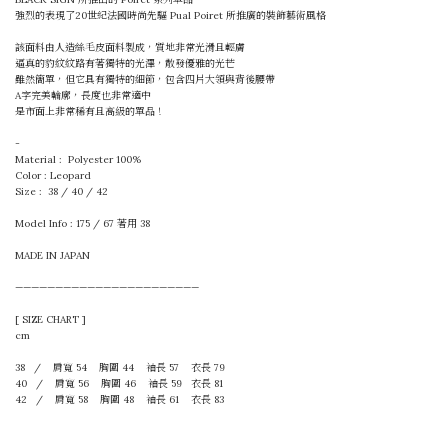
強烈的表現了20世紀法國時尚先驅 Pual Poiret 所推廣的裝飾藝術風格
該面料由人造絲毛皮面料製成，質地非常光滑且輕膚
逼真的豹紋紋路有著獨特的光澤，散發優雅的光芒
雖然簡單，但它具有獨特的細節，包含四片大領與背後腰帶
A字完美輪廓，長度也非常適中
是市面上非常稀有且高級的單品！
-
Material : Polyester 100%
Color : Leopard
Size : 38 / 40 / 42
Model Info : 175 / 67 著用 38
MADE IN JAPAN
———————————————————————
[ SIZE CHART ]
cm
38 / 肩寬 54 胸圍 44
袖長
57 衣長 79
40 / 肩寬 56 胸圍 46
袖長
59 衣長 81
42 / 肩寬 58 胸圍 48
袖長 61
衣長 83