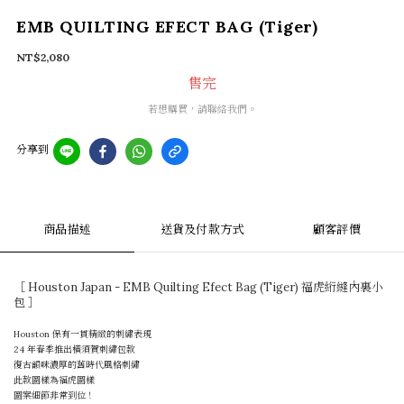
EMB QUILTING EFECT BAG (Tiger)
NT$2,080
售完
若想購買，請聯絡我們。
分享到
商品描述
送貨及付款方式
顧客評價
［ Houston Japan - EMB Quilting Efect Bag (Tiger) 福虎絎縫內裏小
包 ］
Houston 保有一貫精緻的刺繡表現
24 年春季推出橫須賀刺繡包款
復古韻味濃厚的舊時代風格刺繡
此款圖樣為福虎圖樣
圖案細節非常到位！