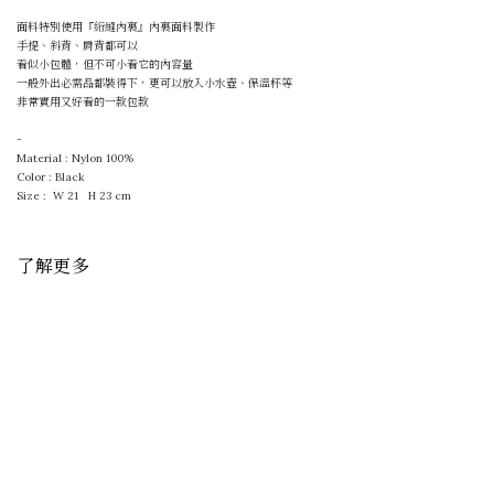
面料特別使用『
絎縫內裏』內裏面料製作
手提、斜背、肩背都可以
看似小包體，但不可小看它的內容量
一般外出必需品都裝得下，更可以放入小水壺、保溫杯等
非常實用又好看的一款包款
-
Material : Nylon 100%
Color : Black
Size : W 21 H 23 cm
了解更多