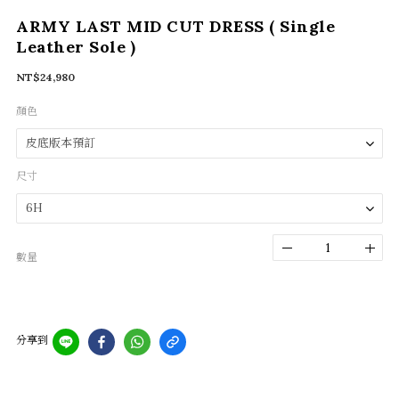
ARMY LAST MID CUT DRESS ( Single
Leather Sole )
NT$24,980
顏色
尺寸
數量
分享到