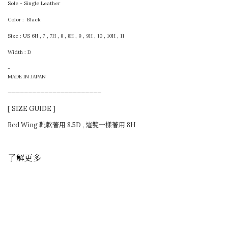
Sole - Single Leather
Color : Black
Size : US 6H , 7 , 7H , 8 , 8H , 9 , 9H , 10 , 10H , 11
Width : D
-
MADE IN JAPAN
———————————————————————
[ SIZE GUIDE ]
Red Wing 靴款著用 8.5D , 這雙一樣著用 8H
了解更多