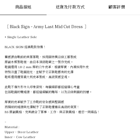
商品描述
送貨及付款方式
顧客評價
［ Black Sign - Army Last Mid Cut Dress ］
+ Single Leather Sole
BLACK SIGN 經典靴款發售！
靈感源自戰前的美軍軍靴，採用固特異沿條工藝製成
原創木模製鞋楦，由日本頂級鞋廠之一製作完成。
鞋面選用 1.8-2 mm 厚的公牛皮革，相當厚實，內裡採用牛皮
特別注重了鞋面拋光，並賦予它正裝鞋應有的光澤
鞋底選用優質義大利皮革製成，高級質感呈現。
此靴不僅外形令人印象深刻，每個細節都經過精心考量
包括鞋面的雙縫線，都經過細膩的雕琢，以及沿條側面的凹槽。
厚實的皮革賦予了工作靴的安全感與堅固感
而精緻的縫線與光澤賦予了正裝鞋優雅且高級的氣質！
BS 原創風格，完美融合了軍事、工作、與正裝風格，邀您一同細品！
-
Material :
Upper - Steer Leather
Inner - Cow Leather