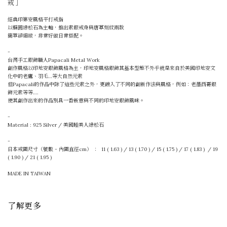
戒 ］
經典印第安風格平打戒指
以橢圓綠松石為主軸，推出素銀戒身與唐草刻紋兩款
簡單卻細緻，非常好做日常搭配。
-
台灣手工銀飾職人Papacali Metal Work
創作風格以印地安銀飾風格為主，印地安風格銀飾其基本型態不外乎就是來自於美國印地安文
化中的老鷹、羽毛…等大自然元素
但Papacali的作品中除了這些元素之外，更融入了不同的創新作法與風格，例如：老墨西哥銀
飾元素等等….
使其創作出來的作品別具一番新意與不同的印地安銀飾風味。
-
Material : 925 Silver / 美國睡美人綠松石
-
日本戒圍尺寸（號數 - 內圍直徑cm） ：
11 ( 1.63 ) / 13 ( 1.70 ) / 15 ( 1.75 ) / 17 ( 1.83 )
/ 19
( 1.90 ) / 21 ( 1.95 )
MADE IN TAIWAN
了解更多