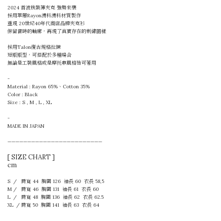
2024 首波秋裝薄夾克 強勢來襲
採用單層Rayon滑料滑料材質製作
重現 20世紀40年代商店品牌夾克衫
保留當時的輪廓，再現了真實存在的刺繡圖樣
採用Talon復古規格拉鍊
短版版型，可搭配於多種場合
無論是工裝風格或是摩托車風格皆可著用
-
Material : Rayon 65%、Cotton 35%
Color : Black
Size : S , M , L , XL
-
MADE IN JAPAN
————————————————————————
[ SIZE CHART ]
cm
S / 肩寬 44 胸圍 126 袖長 60 衣長 58,5
M / 肩寬 46 胸圍 131 袖長 61 衣長 60
L / 肩寬 48 胸圍 136 袖長 62 衣長 62.5
XL / 肩寬 50 胸圍 141 袖長 63 衣長 64