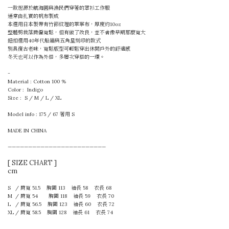
一款起源於航海圓與漁民們穿著的罩衫工作服
通常由扎實的帆布製成
本選用日本製帶有竹節紋理的單寧布，厚度約10oz
整體剪裁落肩偏寬鬆，但有做了改良，並不會像早期那麼寬大
鈕扣選用40年代船錨與五角星刻印的款式
別具復古老味，寬鬆版型可輕鬆穿出休閒戶外的舒適感
冬天也可以作為外搭，多層次穿搭的一環。
-
Material : Cotton 100 %
Color : Indigo
Size : S / M / L / XL
Model info : 175 / 67 著用 S
MADE IN CHINA
————————————————————————
[ SIZE CHART ]
cm
S
/
肩寬 51.5 胸圍 113 袖長 58 衣長 68
M /
肩寬 54 胸圍 118 袖長 59 衣長 70
L /
肩寬 56.5 胸圍 123 袖長 60 衣長 72
XL /
肩寬 58.5 胸圍 128 袖長 61 衣長 74