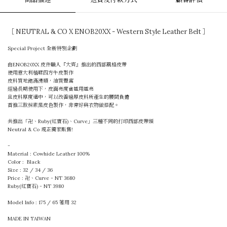
［ NEUTRAL & CO X ENOB20XX - Western Style Leather Belt ］
Special Project 全新特別企劃
由ENOB20XX 皮件職人『大齊』推出的西部風格皮帶
使用意大利植鞣四方牛皮製作
皮料質地飽滿滑順，油質豐富
經過長期使用下，皮面亮度會越用越亮
且皮料厚度適中，可以改善過厚皮料所產生的腰間負擔
首推三款採素黑皮色製作，非常好與衣物做搭配。
共推出「卍、Ruby(紅寶石)、Curve」三種不同的打印西部皮帶頭
Neutral & Co 現正獨家販售!
-
Material : Cowhide Leather 100%
Color : Black
Size : 32 / 34 / 36
Price : 卍、Curve - NT 3680
Ruby(紅寶石) - NT 3980
Model Info : 175 / 65 著用 32
MADE IN TAIWAN