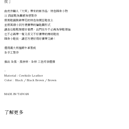
拔
］
由皮件職人「大齊」帶來的新作品，特色隨身小物
以 西部靴為靈感發想製作
將其鞋面裝飾帶花的特色發展至鞋拔上
並將其縮小到方便攜帶的鑰匙圈形式
讓各位鞋靴類愛好者們，出門在外不必再為穿鞋煩惱
也不必再帶一隻又長又不好攜帶的傳統鞋拔
隨身小鞋拔，讓您方便好用好攜帶又帥！
選用義大利植鞣牛革製成
全手工製作
推出 全黑、黑拼棕、全棕 三色可供選擇
-
Material : Cowhide Leather
Color : Black / Black Brown / Brown
MADE IN TAIWAN
了解更多