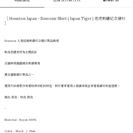
［ Houston Japan - Souvenir Shirt ( Japan Tiger ) 老虎刺繡紀念襯衫
］
Houston 人氣經典刺繡紀念襯衫單品再現
新品老圖老虎為主題設計
正面與背面圖樣全刺繡展現
夏日重點襯衫單品之一
選用天絲棉製作有著吸濕快乾的特性，對於夏季著用上相當透氣並有著相當好的垂墜感。
推出 黑色、粉色 兩色
-
Material : Rayon
100%
Color : Black / Pink