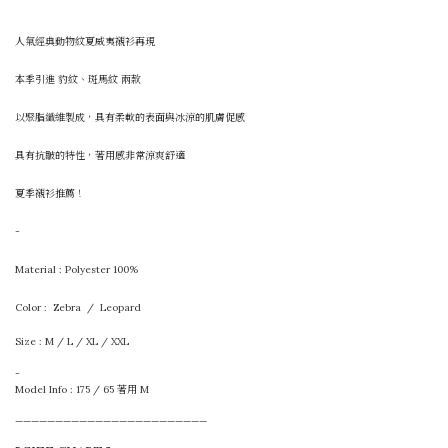
人氣經典動物紋夏威夷襯衫再現
本季引進 豹紋、斑馬紋 兩款
以聚脂纖維製成，具有柔軟的表面與冰涼的肌膚促感
具有抗皺的特性，著用感非常涼爽舒適
夏季襯衫推薦！
-
Material : Polyester
100%
Color : Zebra / Leopard
Size : M / L / XL / XXL
-
Model Info : 175 / 65 著用 M
————————————————————————