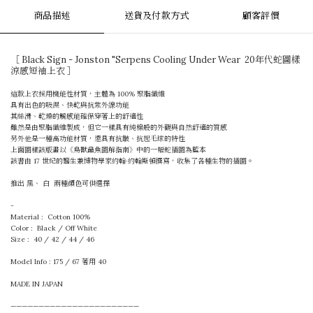
商品描述
送貨及付款方式
顧客評價
［ Black Sign - Jonston "Serpens Cooling Under Wear 20年代蛇圖樣
涼感短袖上衣 ］
這款上衣採用機能性材質，主體為 100% 聚脂纖維
具有出色的吸濕、快乾與抗紫外線功能
其絲滑、乾燥的觸感能確保穿著上的舒適性
雖然是由聚脂纖維製成，但它一樣具有純棉般的外觀與自然舒適的質感
另外他是一種高功能材質，還具有抗皺、抗起毛球的特性
上面圖樣
該版畫以《鳥獸蟲魚圖解指南》中的一幅蛇插圖為藍本
該書由 17 世紀的醫生兼博物學家約翰·約翰斯頓撰寫，收集了各種生物的插圖。
推出 黑、 白 兩種顏色可供選擇
-
Material : Cotton 100%
Color : Black / Off White
Size : 40 / 42 / 44 / 46
Model Info : 175 / 67 著用 40
MADE IN JAPAN
———————————————————————