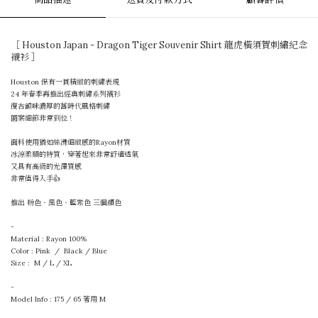
［ Houston Japan - Dragon Tiger Souvenir Shirt 龍虎橫須賀刺繡紀念
襯衫 ］
Houston 保有一貫精緻的刺繡表現
24 年春季再推出經典刺繡系列襯衫
復古韻味濃厚的舊時代風格刺繡
圖案細節非常到位！
面料使用猶如絲滑細緻感的Rayon材質
冰涼柔順的特質，穿著起來非常舒適透氣
又具有高級的光澤質感
非常值得入手👍
推出 粉色、黑色、藍紫色 三個顏色
-
Material : Rayon 100%
Color : Pink / Black / Blue
Size : M / L / XL
-
Model Info : 175 / 65
著用
M