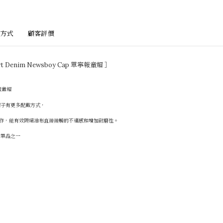
方式
顧客評價
Dirt Denim Newsboy Cap 單寧報童帽 ］
報童帽
帽子有更多配戴方式，
料製作，能有效隔絕油布直接接觸的不適感和增加耐磨性。
的單品之一