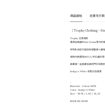
商品描述
送貨及付款
［ Trophy Clothing - 
Trophy 定番帽款
選用經典面料Dirt Denim製作的
特別取消前方鈕扣和帽簷縮小讓
帽緣內側選用HBT(人字紋)面
報童帽一直相當經典熱門好搭配
Indigo x White 搭配白色縫線
-
Material : Cotton 100%
Color : Indigo X White
Size : M 58 / L 60 / XL 62
MADE IN JAPAN