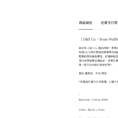
商品描述
送貨及付款
［ G&F Co. - Bone W
由日本 G&F Co. 推出的新一季單
採用20/2撚紗製成的厚實華夫格
堅實耐用且極具彈性，舒適保暖
領口採用加厚包邊設計，非常扎
是一款冬日內搭打底的好物。
推出 墨黑色、米白 兩色
*本產品已進行水洗處理，以減少
-
Material : Cotton 100%
Color : Black / Ivory