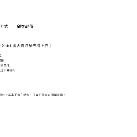
方式
顧客評價
affle Shirt 復古骨紋華夫格上衣 ］
品
面料
性效果佳
實且不易變形
縮水。基本不會在縮水，但尚可能存在個體差異。