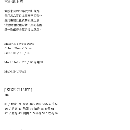
樣針織上衣 ］
靈感來自1950年代的針織品
選用高品質日本國產羊毛製作
運用細緻且扎實的針織之法
透過雙色配色勾勒出黑豹老圖
是一款值得收藏的復古單品。
-
Material : Wool 100%
Color : Blue / Olive
Size : 38 / 40 / 42
Model Info : 175 / 65 著用38
MADE IN JAPAN
————————————————————————
[ SIZE CHART ]
cm
38 / 肩寬 39 胸圍 46.5 袖長 56.5 衣長 58
40 / 肩寬 41 胸圍 49 袖長 58 衣長 61
42 / 肩寬 43 胸圍 51.5 袖長 59.5 衣長 64