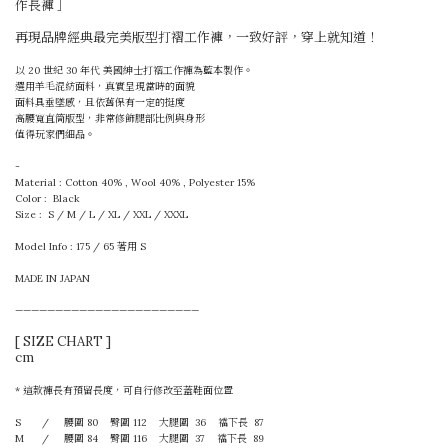
作長褲 ］
再現品牌經典最完美版型打褶工作褲，一致好評，穿上就知道！
以 20 世紀 30 年代 美國紳士打褶工作褲為藍本製作。
選用羊毛混紡面料，真實呈現當時的面貌
面料具垂墜感，且依舊保有一定的挺度
高腰寬直筒版型，非常修飾腿部比例與身形
值得玩家們細品。
-
Material : Cotton 40% , Wool 40% , Polyester 15%
Color : Black
Size : S / M / L / XL / XXL / XXXL
Model Info : 175 / 65 著用 S
MADE IN JAPAN
———————————————————————
[ SIZE CHART ]
cm
* 這款褲長有預留長度，可自行修改至蓋鞋面位置
S / 腰圍 80 臀圍 112 大腿圍 36
襠下長 87
M /
腰圍 84 臀圍 116 大腿圍 37
襠下長 89