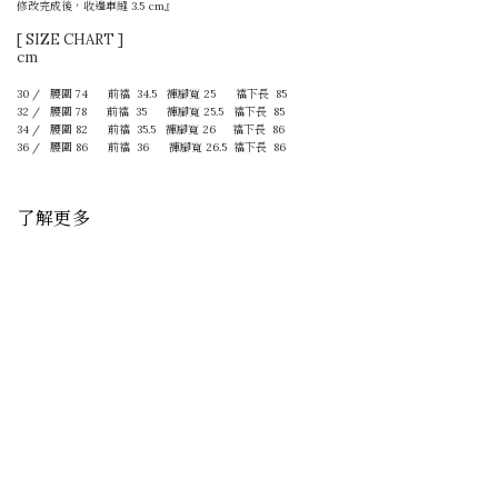
修改完成後，收邊車縫 3.5 cm』
[ SIZE CHART ]
cm
30 /
腰圍 74
前襠 34.5
褲腳寬 25
襠下長
85
32 / 腰圍 78
前襠 35
褲腳寬 25.5
襠下長
85
34 / 腰圍 82
前襠 35.5
褲腳寬 26
襠下長
86
36 / 腰圍 86
前襠 36
褲腳寬 26.5 襠下長
86
了解更多