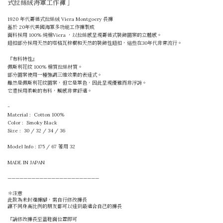
式拉絲絨海軍工作
褲 ］
1920 年代哥德式拉絲絨 Viera Montgoery 長褲
基於 20年代美國海軍多功能工作褲製成
面料採用 100% 純棉Viera ，以拉絲感呈現哥德式裝飾圖案的立體感。
鈕扣部分採用天然的塔格瓦棕櫚和天然的裝飾性鈕扣，這些在30年代非常流行。
『布料特性』
佩斯利花紋 100% 棉質拉絲材質。
部分圖案使用一種強調三維效果的表達式。
雖然是佩斯利花紋圖案，但它是單色，因此呈現優雅而非浮誇。
它還採用柔軟的布料，觸感非常舒適。
-
Material : Cotton 100%
Color : Smoky Black
Size : 30 / 32 / 34 / 36
Model Info : 175 / 67 著用 32
MADE IN JAPAN
———————————————————————
＊注意
此款為未封邊褲腳，需自行修改褲長
讓不同身高比例的朋友都可以達到最適合自己的褲長
『請修改褲長至蓋鞋面位置即可