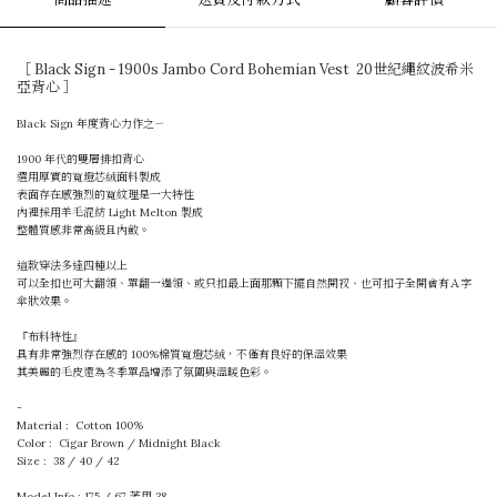
［ Black Sign - 1900s Jambo Cord Bohemian Vest 20世紀繩紋波希米
亞背心 ］
Black Sign 年度背心力作之ㄧ
1900 年代的雙層排扣背心
選用厚實的寬燈芯絨面料製成
表面存在感強烈的寬紋理是一大特性
內裡採用羊毛混紡 Light Melton 製成
整體質感非常高級且內斂。
這款穿法多達四種以上
可以全扣也可大翻領、單翻一邊領、或只扣最上面那顆下擺自然開衩、也可扣子全開會有Ａ字
傘狀效果。
『布料特性』
具有非常強烈存在感的 100%棉質寬燈芯絨，不僅有良好的保溫效果
其美麗的毛皮還為冬季單品增添了氛圍與溫暖色彩。
-
Material : Cotton 100%
Color : Cigar Brown / Midnight Black
Size : 38 / 40 / 42
Model Info : 175 / 67 著用 38