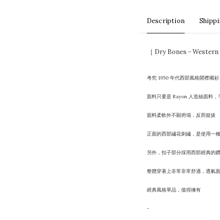
Description
Shipp
［ Dry Bones - Weste
考究 1950 年代西部風格開襟襯衫
面料只要是 Rayon 人造絲面
面料柔軟外不顯坍塌，反而挺拔
正面的西部繡花刺繡，是使用一
另外，扣子部分採用西部經典的鑽
整體穿著上非常非常舒適，透氣
經典風格單品，值得擁有
-