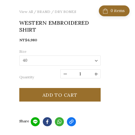
items
View All
/
BRAND
/
DRY BONES
WESTERN EMBROIDERED
SHIRT
NT$6,980
Size
Quantity
ADD TO CART
Share