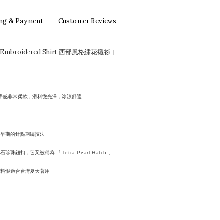
ing & Payment
Customer Reviews
rn Embroidered Shirt 西部風格繡花襯衫 ］
料，手感非常柔軟，滑料微光澤，冰涼舒適
種早期的針點刺繡技法
石珍珠鈕扣，它又被稱為 『
Tetra Pearl Hatch 』
面料恨適合台灣夏天著用