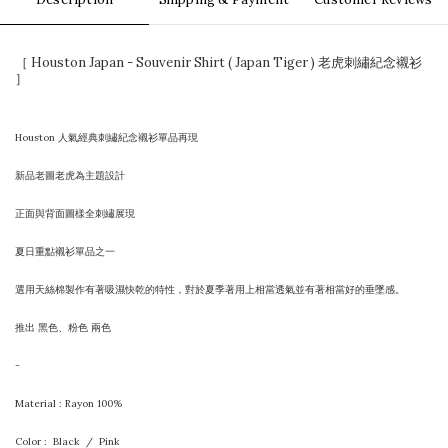
［ Houston Japan - Souvenir Shirt ( Japan Tiger ) 老虎刺繡紀念襯衫
］
Houston 人氣經典刺繡紀念襯衫單品再現
新品老圖老虎為主題設計
正面與背面圖樣全刺繡展現
夏日重點襯衫單品之一
選用天絲棉製作有著吸濕快乾的特性，對於夏季著用上相當透氣並有著相當好的垂墜感。
推出 黑色、粉色 兩色
-
Material : Rayon
100%
Color : Black / Pink