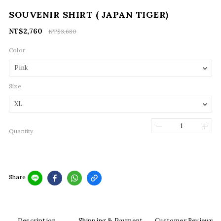
SOUVENIR SHIRT ( JAPAN TIGER)
NT$2,760
NT$3,680
Color
Size
Quantity
Share
Description
Shipping & Payment
Customer Reviews