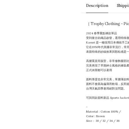
Description
Shipp
［ Trophy Clothing 
2024 春季重點褲款單品
受到復古紡織品啟發，選用特殊復古抗
Kasuri 是一種採用日本傳統手
它在1950年代美國非常流行，常
表面特殊的紗線效果與顆粒感是
高腰寬直筒版型，非常修飾腿部
完美再現了早期紳士風格的褲裝
正式休閒都可以著用
面料厚度也非常完美，單層薄款
面料不會因為偏薄而軟塌，反而
台灣天氣四季著用絕對沒問題。
可與同款面料新品 Sports Jack
-
Material : Cotton 100% /
Color : Brown
Size : 30 / 32 / 34 / 36