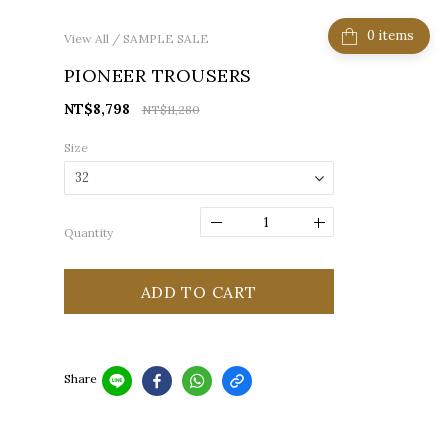
items
View All
/
SAMPLE SALE
PIONEER TROUSERS
NT$8,798
NT$11,280
Size
Quantity
ADD TO CART
Share