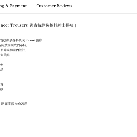
ing & Payment
Customer Reviews
- Pioneer Trousers 復古抗撕裂棉料紳士長褲 ］
撕裂棉料表現 Kasuri 圖樣
工編織技術製成的布料。
用於時裝和室內設計。
一大重點！
比例
產品
料質
挺拔
et 跟 報童帽 整套著用