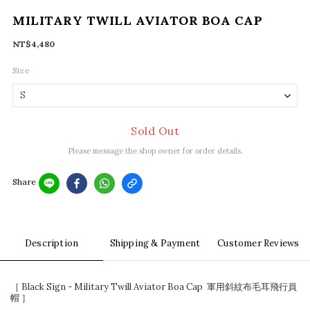
MILITARY TWILL AVIATOR BOA CAP
NT$4,480
Size
Sold Out
Please message the shop owner for order details.
Share
Description
Shipping & Payment
Customer Reviews
［ Black Sign - Military Twill Aviator Boa Cap 軍用斜紋布毛耳飛行員
帽 ］