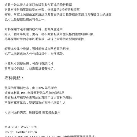
這是一款以復古皮革頭盔版型製作而成的飛行員帽
它具有非常簡單流線型的外觀，無襯裏的6片帽體和蓋耳
帽簷、耳罩上的鋸齒加固縫線以及背面的護目鏡帶都是實用且具有吸引力的細節
也可以是整體點綴的特色之一。
布料採用羊毛軍用斜紋布料，面料厚度適中
給人一種軍事氣息，更有一種不同於粗獷軍旅風格的優雅精緻印象。
毛耳採用奢華的小羊駝毛製成，確保了當時的造型與保暖性。
帽簷本身柔中帶挺，可以塑造成自己想要的形狀
也可以捲起來放入包包或口袋中，方便攜帶。
內建尺寸調整拉繩，可自行微調尺寸
非常貼心的設計，頭圍尷尬者有福了。
布料特點：
堅固的軍用斜紋布，由 100% 羊毛製成
這種布料是 1951 年陸軍野戰羊毛褲的複製品
垂直和水平標記也盡可能地再現了復古面料的韻味
不僅有軍事氣息，堅挺飄逸的布料也很吸引人
可與同面料夾克、廓爾喀褲 整套搭配著用
-
Material : Wool 100%
Color : Soldier Green
Size : S 58.5 cm / M 60 cm / L 62 cm (內建綁繩可再微調尺寸)