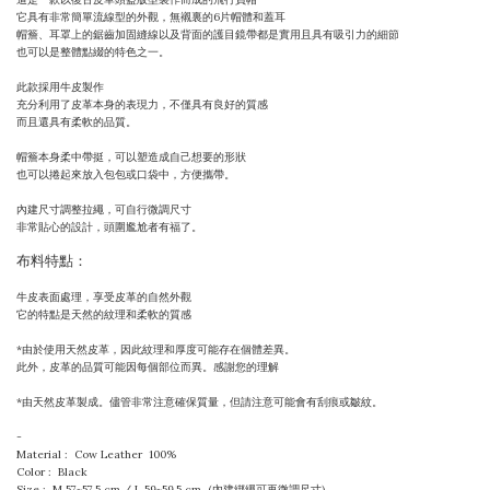
它具有非常簡單流線型的外觀，無襯裏的6片帽體和蓋耳
帽簷、耳罩上的鋸齒加固縫線以及背面的護目鏡帶都是實用且具有吸引力的細節
也可以是整體點綴的特色之一。
此款採用牛皮製作
充分利用了皮革本身的表現力，不僅具有良好的質感
而且還具有柔軟的品質。
帽簷本身柔中帶挺，可以塑造成自己想要的形狀
也可以捲起來放入包包或口袋中，方便攜帶。
內建尺寸調整拉繩，可自行微調尺寸
非常貼心的設計，頭圍尷尬者有福了。
布料特點：
牛皮表面處理，享受皮革的自然外觀
它的特點是天然的紋理和柔軟的質感
*由於使用天然皮革，因此紋理和厚度可能存在個體差異。
此外，皮革的品質可能因每個部位而異。感謝您的理解
*由天然皮革製成。儘管非常注意確保質量，但請注意可能會有刮痕或皺紋。
-
Material : Cow Leather 100%
Color : Black
Size : M 57~57.5 cm / L 59~59.5 cm (內建綁繩可再微調尺寸)