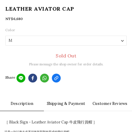
LEATHER AVIATOR CAP
NT$6,680
Color
Sold Out
Please message the shop owner for order details.
Share
Description
Shipping & Payment
Customer Reviews
［ Black Sign - Leather Aviator Cap 牛皮飛行員帽 ］
這是一款以復古皮革頭盔版型製作而成的飛行員帽