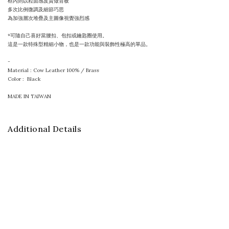
框內則以粒面感皮質做背板
多次比例微調及細節巧思
為加強層次堆疊及主圖像視覺強烈感
*可隨自己喜好當腰扣、包扣或鑰匙圈使用。
這是一款特殊型精細小物，也是一款功能與裝飾性極高的單品。
-
Material : Cow Leather 100% / Brass
Color :
Black
MADE IN TAIWAN
Additional Details