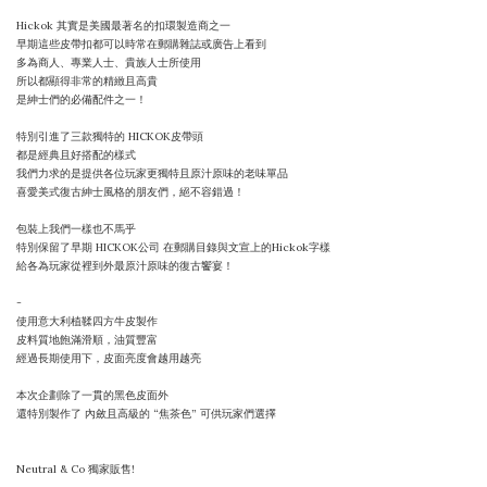
Hickok 其實是美國最著名的扣環製造商之一
早期這些皮帶扣都可以時常在郵購雜誌或廣告上看到
多為商人、專業人士、貴族人士所使用
所以都顯得非常的精緻且高貴
是紳士們的必備配件之一！
特別引進了三款獨特的 HICKOK皮帶頭
都是經典且好搭配的樣式
我們力求的是提供各位玩家更獨特且原汁原味的老味單品
喜愛美式復古紳士風格的朋友們，絕不容錯過！
包裝上我們一樣也不馬乎
特別保留了早期 HICKOK公司 在郵購目錄與文宣上的Hickok字樣
給各為玩家從裡到外最原汁原味的復古饗宴！
-
使用意大利植鞣四方牛皮製作
皮料質地飽滿滑順，油質豐富
經過長期使用下，皮面亮度會越用越亮
本次企劃除了一貫的黑色皮面外
還特別製作了 內斂且高級的 “焦茶色” 可供玩家們選擇
Neutral & Co 獨家販售!