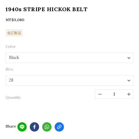
1940s STRIPE HICKOK BELT
NT$3,080
全訂製品
Color
Size
Quantity
Share