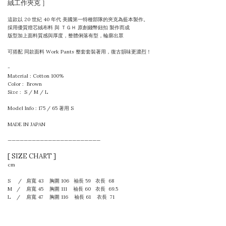
絨工作夾克 ］
這款以 20 世紀 40 年代 美國第一特種部隊的夾克為藍本製作。
採用優質燈芯絨布料 與 ＴＧＨ 原創錢幣鈕扣 製作而成
版型加上面料質感與厚度，整體俐落有型，輪廓出眾
可搭配 同款面料 Work Pants 整套套裝著用，復古韻味更濃烈！
-
Material : Cotton 100%
Color : Brown
Size : S / M / L
Model Info : 175 / 65 著用 S
MADE IN JAPAN
———————————————————————
[ SIZE CHART ]
cm
S / 肩寬 43 胸圍 106 袖長 59 衣長 68
M / 肩寬 45 胸圍 111
袖長
60 衣長 69.5
L / 肩寬 47 胸圍 116
袖長 61
衣長 71