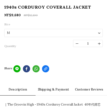
1940s CORDUROY COVERALL JACKET
NT$9,680
NT$12,100
Size
Quantity
Share
Description
Shipping & Payment
Customer Reviews
［ The Groovin High - 1940s Corduroy Coverall Jacket 40年代燈芯